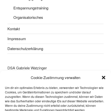
Entspannungstraining
Organisatorisches
Kontakt
Impressum
Datenschutzerklärung
DSA Gabriele Watzinger
Stefan Fadingerstraße 12
Cookie-Zustimmung verwalten
A-4600 Wels
Tel.: +43(0)670 403 42 24
Um dir ein optimales Erlebnis zu bieten, verwenden wir Technologien wie
office@psychotherapie-watzinger.at
Cookies, um Geräteinformationen zu speichern und/oder darauf
zuzugreifen. Wenn du diesen Technologien zustimmst, können wir Daten
www.psychotherapie-watzinger.at
wie das Surfverhalten oder eindeutige IDs auf dieser Website verarbeiten.
Wenn du deine Zustimmung nicht erteilst oder zurückziehst, können
bestimmte Merkmale und Funktionen beeinträchtigt werden.