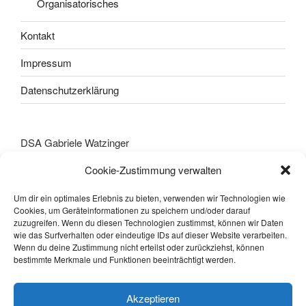
Organisatorisches
Kontakt
Impressum
Datenschutzerklärung
DSA Gabriele Watzinger
Stefan Fadingerstraße 12
Cookie-Zustimmung verwalten
A-4600 Wels
Tel.: +43(0)670 403 42 24
Um dir ein optimales Erlebnis zu bieten, verwenden wir Technologien wie
office@psychotherapie-watzinger.at
Cookies, um Geräteinformationen zu speichern und/oder darauf
zuzugreifen. Wenn du diesen Technologien zustimmst, können wir Daten
www.psychotherapie-watzinger.at
wie das Surfverhalten oder eindeutige IDs auf dieser Website verarbeiten.
Wenn du deine Zustimmung nicht erteilst oder zurückziehst, können
bestimmte Merkmale und Funktionen beeinträchtigt werden.
Suchen
Suche
Akzeptieren