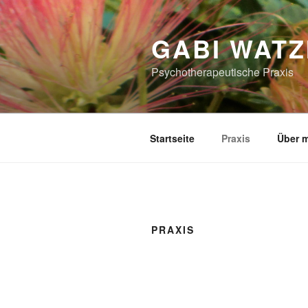
Zum
Inhalt
GABI WATZ
springen
Psychotherapeutische Praxis
Startseite
Praxis
Über 
PRAXIS