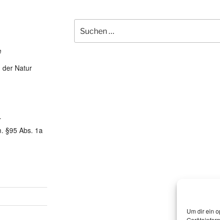
Suchen
nach:
e
n der Natur
r
. §95 Abs. 1a
Um dir ein o
Geräteinfor