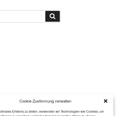
Suchen
Cookie-Zustimmung verwalten
ptimales Erlebnis zu bieten, verwenden wir Technologien wie Cookies, um
mationen zu speichern und/oder darauf zuzugreifen. Wenn du diesen